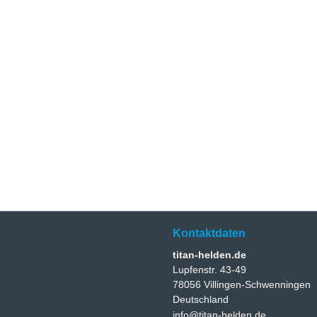
Kontaktdaten
titan-helden.de
Lupfenstr. 43-49
78056 Villingen-Schwenningen
Deutschland
info@titan-helden.de