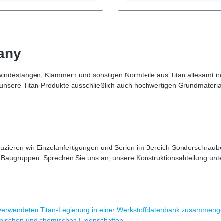
der salzhaltiger
bessere LastverteilungSehr
utlich leichter als
korrosionsbeständigDeutlich le
leichmäßige Kraftverteilung
EdelstahlSchutz von
chraubenSchutz der
BauteiloberflächenLange Leb
erflächenLange Lebensdauer
auch in anspruchsvollen Um
any
e Daten Norm: DIN 125-1Typ:
Technische Daten Norm: DIN 
heibe, Form AMaterial: Titan
Unterlegscheibe mit großem
rkstoffnummer: 3.7035
AußendurchmesserMaterial: T
windestangen, Klammern und sonstigen Normteile aus Titan allesamt i
e Größen für M3, M4, M5, M6,
2Werkstoffnummer: 3.7035 Ve
 unsere Titan-Produkte ausschließlich auch hochwertigen Grundmateria
M12, M14, M16, M18,
Größen M3, M4, M5, M6, M8,
e Größen oder
M12Weitere Größen oder
rtigungen sind auf Anfrage
Sonderanfertigungen sind auf
itan Unterlegscheiben werden
möglich Titan Unterlegscheibe
 Maschinenbau, im Fahrrad-
großem Außendurchmesser w
portbereich, in der
häufig beim Eloxieren, im
hnik sowie in der Chemie-
Maschinenbau, im Apparateba
ieren wir Einzelanfertigungen und Serien im Bereich Sonderschrauben
mittelindustrie eingesetzt. In
Fahrzeugbau sowie im Leicht
on mit Titan-Schrauben und
eingesetzt. Besonders bei gr
und Baugruppen. Sprechen Sie uns an, unsere Konstruktionsabteilung unte
ern ermöglichen sie langlebige
Bohrungen oder weicheren We
sionsbeständige
sorgen sie für eine sichere un
bungen.
materialschonende Verschrau
 verwendeten Titan-Legierung in einer Werkstoffdatenbank zusammenges
nischen und chemischen Eigenschaften.