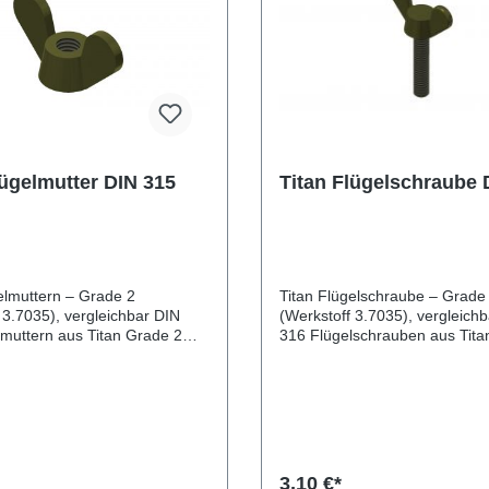
lügelmutter DIN 315
Titan Flügelschraube 
elmuttern – Grade 2
Titan Flügelschraube – Grade
 3.7035), vergleichbar DIN
(Werkstoff 3.7035), vergleich
316 Flügelschrauben aus Titan Grade 2
n ein schnelles und
eignen sich ideal für Anwendu
oses Anziehen und Lösen von
denen Schrauben ohne Werk
bungen. Durch die hohe
schnell gelöst und befestigt w
beständigkeit und das geringe
müssen. Durch das geringe G
nd sie ideal für Anwendungen
die hohe Korrosionsbeständigk
nenbau, Apparatebau,
sie besonders langlebig und a
ich oder überall dort, wo
anspruchsvolle Umgebungen
3,10 €*