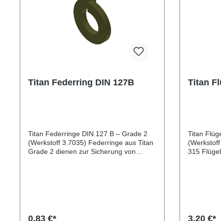
Titan Federring DIN 127B
Titan F
Titan Federringe DIN 127 B – Grade 2
Titan Flüg
(Werkstoff 3.7035) Federringe aus Titan
(Werkstoff
Grade 2 dienen zur Sicherung von
315 Flügelmuttern aus Titan Grade 2
Schraubverbindungen gegen
ermögliche
selbstständiges Lösen durch Vibrationen
werkzeugl
oder wechselnde Belastungen. Durch
Verschrau
die hohe Korrosionsbeständigkeit und
Korrosions
das geringe Gewicht eignen sie sich
Gewicht si
besonders für anspruchsvolle
im Maschi
Anwendungen in Galvaniken zum
Marinebere
0,83 €*
3,20 €*