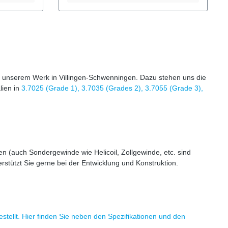
präzises AnziehenLange Lebensdauer
ichter als
auch in anspruchsvollen Umgebungen
Technische Daten Norm: DIN 912Typ:
ensdauer
Zylinderkopfschraube mit
gebungen
InnensechskantMaterial: Titan Grade
9021Typ:
2Werkstoffnummer: 3.7035 Verfügbare
Größen Durchmesser: M5, M6, M8,
itan Grade
M10Längen: 10 mm, 20 mm, 25 mm, 30
n unserem Werk in Villingen-Schwenningen. Dazu stehen uns die
rfügbare
mm, 40 mm, 50 mmWeitere Größen,
lien in
 M10,
3.7025 (Grade 1), 3.7035 (Grades 2), 3.7055 (Grade 3),
Sonderlängen oder spezielle Titan-
Schrauben fertigen wir gerne auf
 Anfrage
Anfrage. Titan Zylinderkopfschrauben
n mit
werden häufig zum Eloxieren, im
erden
Maschinenbau, im Fahrrad- und
Motorsportbereich, in der Medizintechnik
u, im
sowie im Apparatebau eingesetzt.
 (auch Sondergewinde wie Helicoil, Zollgewinde, etc. sind
bau
Überall dort, wo hohe
ößeren
Korrosionsbeständigkeit, geringes
rstützt Sie gerne bei der Entwicklung und Konstruktion.
rkstoffen
Gewicht und zuverlässige
d
Verschraubungen gefragt sind, bieten
bung.
Titan-Schrauben eine langlebige
Alternative zu Edelstahl.
tellt. Hier finden Sie neben den Spezifikationen und den