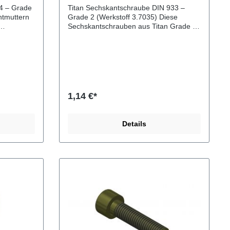
chrauben
34 – Grade
Titan Sechskantschraube DIN 933 –
ntmuttern
Grade 2 (Werkstoff 3.7035) Diese
Sechskantschrauben aus Titan Grade 2
ändigkeit
überzeugen durch hohe
cht. Sie
Korrosionsbeständigkeit, geringes
ngen in
Gewicht und gute Festigkeit. Ideal für
m
Anwendungen beim Eloxieren, im
Maschinenbau, Motorsport,
ort, wo
Marinebereich oder überall dort, wo
rostfreie Verbindungselemente benötigt
1,14 €*
t werden.
werden. VorteileSehr
ndig, auch
korrosionsbeständig (auch in
eutlich
chemischer oder salzhaltiger
Details
igkeit bei
Umgebung)Deutlich leichter als
ange
EdelstahlGerollte Gewinde für höhere
ion mit
StandzeitenVerdichtete Oberfläche
Daten
reduziert das Risiko von Fressen und
FestsitzenLange Lebensdauer auch
an Grade
unter anspruchsvollen
BedingungenTechnische Daten Norm:
 M8, M10,
DIN 933Material: Titan Grade
tere
2Werkstoffnummer: 3.7035Gewinde:
ngen sind
gerolltGewindeart:
tern
VollgewindeVerfügbare Größen
m
Durchmesser: M3, M4, M5, M6, M8,