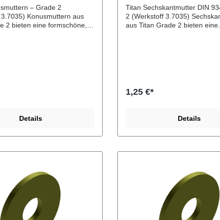
bestehen, sind Titan-Flügels
usmuttern – Grade 2
Titan Sechskantmutter DIN 9
eine langlebige Lösung.
Konusmuttern aus
2 (Werkstoff 3.7035) Sechska
e 2 bieten eine formschöne,
aus Titan Grade 2 bieten eine
Bauform und eignen sich
hervorragende Korrosionsbest
 für Anwendungen, bei denen
bei gleichzeitig geringem Gewi
ierende oder optisch saubere
eignen sich ideal für Anwendu
ung gewünscht ist. Durch die
der Galvanik zum Eloxieren, i
sionsbeständigkeit und das
Maschinenbau, Motorsport,
wicht sind sie ideal für den
Marinebereich sowie überall d
m Maschinenbau, Fahrzeugbau,
langlebige und rostfreie
1,25 €*
er Leichtbau. Vorteile
Verbindungselemente benötig
und optisch ansprechende
Vorteile Sehr korrosionsbestä
ehr
in anspruchsvoller UmgebungD
Details
Details
beständigDeutlich leichter als
leichter als EdelstahlGute Fest
ute Festigkeit bei geringem
gleichzeitig hoher ZähigkeitL
nge Lebensdauer Technische
LebensdauerIdeal in Kombinat
 KonusmutterMaterial: Titan
Titan-Schrauben Technische 
rkstoffnummer: 3.7035
Norm: DIN 934Typ:
e Größen M3, M4, M5, M6,
SechskantmutterMaterial: Tit
M12, M16, M20 Weitere
2Werkstoffnummer: 3.7035 Verfügbare
er Sonderanfertigungen sind
Größen M2, M3, M4, M5, M6,
e möglich Titan Konusmuttern
M12, M14, M16, M18, M20Wei
ufig im Maschinenbau, im
Größen oder Sonderanfertigu
au sowie im Fahrrad- und
auf Anfrage möglich Titan Mut
bereich eingesetzt. Sie
werden besonders häufig bei