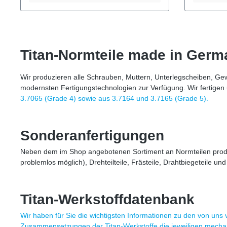
korrosionsbeständigDeutlich leichter als
feuchter o
EdelstahlGute Festigkeit bei gleichzeitig
UmgebungDe
hoher ZähigkeitLange Lebensdauer
EdelstahlG
auch in anspruchsvollen Umgebungen
beim Vers
Technische Daten Norm: DIN 963Typ:
Bauteilob
Titan-Normteile made in Germ
SenkkopfschraubeMaterial: Titan Grade
Technisch
2Werkstoffnummer: 3.7035 Verfügbare
Unterlegsc
GrößenDurchmesser: M5, M6,
Grade 2We
Wir produzieren alle Schrauben, Muttern, Unterlegscheiben, Ge
M8Längen: 12 mm, 16 mm, 20 mm, 25
Verfügbar
modernsten Fertigungstechnologien zur Verfügung. Wir fertigen
mm, 30 mm, 40 mmWeitere Größen,
M8, M10, 
Sonderlängen oder spezielle Titan-
M20Weiter
3.7065 (Grade 4) sowie aus 3.7164 und 3.7165 (Grade 5).
Schrauben fertigen wir gerne auf
Sonderanfe
Anfrage Titan Senkkopfschrauben
möglich T
werden häufig im Maschinenbau, im
häufig im
Sonderanfertigungen
Fahrrad- und Motorsportbereich sowie
und Motors
im Apparatebau eingesetzt. Überall dort,
Medizintec
Neben dem im Shop angebotenen Sortiment an Normteilen produz
wo bündige Verschraubungen, geringes
und Lebens
Gewicht und hohe
Kombinati
problemlos möglich), Drehteilteile, Frästeile, Drahtbiegeteile 
Korrosionsbeständigkeit gefragt sind,
Titan-Mutt
bieten Titan-Schrauben eine langlebige
und korro
Alternative zu Edelstahlschrauben.
Verschrau
Titan-Werkstoffdatenbank
Wir haben für Sie die wichtigsten Informationen zu den von uns
Zusammensetzungen der Titan-Werkstoffe die jeweiligen mecha