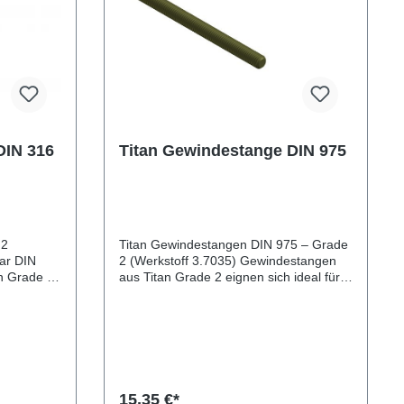
DIN 316
Titan Gewindestange DIN 975
 2
Titan Gewindestangen DIN 975 – Grade
bar DIN
2 (Werkstoff 3.7035) Gewindestangen
aus Titan Grade 2 eignen sich ideal für
ngen, bei
durchgehende Verschraubungen,
zeug
Befestigungen und Konstruktionen, bei
erden
denen hohe Korrosionsbeständigkeit
ewicht und
und geringes Gewicht gefragt sind. Sie
eit sind
sind vielseitig einsetzbar in Galvaniken
uch für
zum Eloxieren, im Maschinenbau,
Apparatebau, Marinebereich oder
15,35 €*