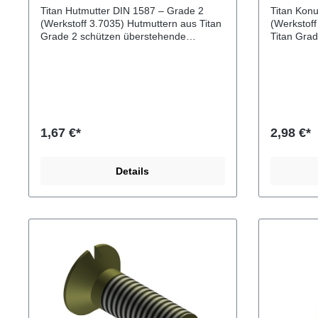
Titan Hutmutter DIN 1587 – Grade 2
Titan Kon
(Werkstoff 3.7035) Hutmuttern aus Titan
(Werkstoff 3.7035) 
Grade 2 schützen überstehende
Titan Grad
Gewinde zuverlässig vor Verschmutzung
kompakte 
und Beschädigung und sorgen
besonders
gleichzeitig für eine saubere, optisch
eine zentr
ansprechende Verschraubung. Durch
Verschraub
die hohe Korrosionsbeständigkeit und
hohe Korro
das geringe Gewicht sind sie ideal für
geringe Ge
Anwendungen im Maschinenbau,
Einsatz i
1,67 €*
2,98 €*
Fahrzeugbau, Marinebereich oder
Motorsport od
Leichtbau. Vorteile Schutz von
Kompakte 
überstehenden GewindenSaubere und
BauformS
Details
optisch ansprechende
korrosions
VerschraubungSehr
EdelstahlG
korrosionsbeständigDeutlich leichter als
GewichtLa
EdelstahlLange Lebensdauer
Daten Typ:
Technische Daten Norm: DIN 1587Typ:
Grade 2We
Sechskant-HutmutterMaterial: Titan
Verfügbar
Grade 2Werkstoffnummer: 3.7035
M8, M10, 
Verfügbare Größen M4, M5, M6, M8,
Größen od
M10Weitere Größen oder
auf Anfrag
Sonderanfertigungen sind auf Anfrage
werden hä
möglich Titan Hutmuttern werden häufig
Fahrzeugb
im Maschinenbau, im Fahrrad- und
Motorsport