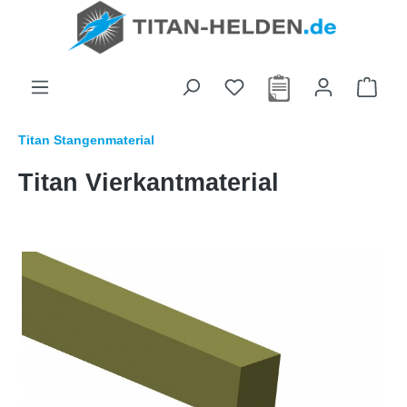
alt springen
Titan Stangenmaterial
Titan Vierkantmaterial
Bildergalerie überspringen