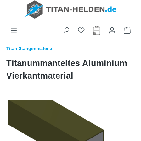
alt springen
Titan Stangenmaterial
Titanummanteltes Aluminium
Vierkantmaterial
Bildergalerie überspringen